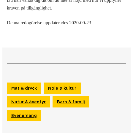
Du kan vända dig dit om du inte är nöjd med hur vi uppfyller
kraven på tillgänglighet.
Denna redogörelse uppdaterades 2020-09-23.
Mat & dryck
Nöje & kultur
Natur & äventyr
Barn & familj
Evenemang