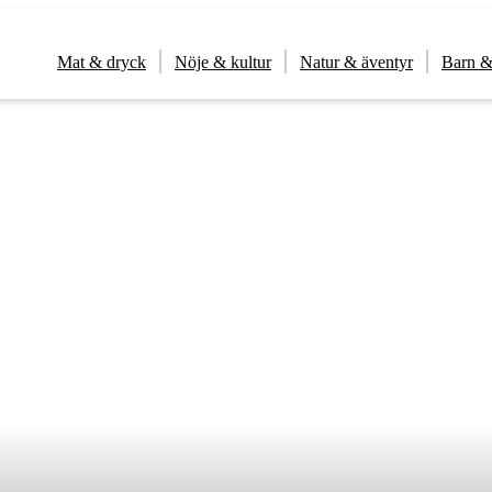
Mat & dryck
Nöje & kultur
Natur & äventyr
Barn &