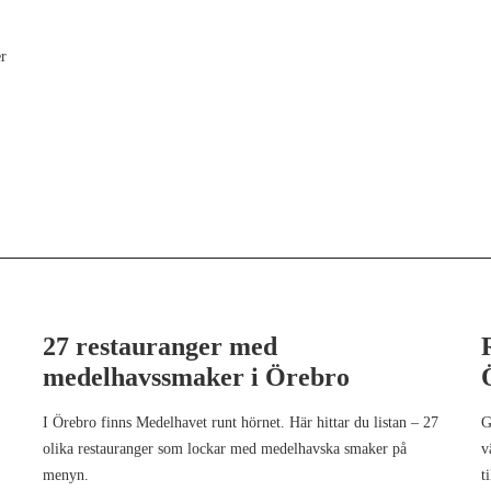
r
27 restauranger med
medelhavssmaker i Örebro
I Örebro finns Medelhavet runt hörnet. Här hittar du listan – 27
G
olika restauranger som lockar med medelhavska smaker på
v
menyn.
t