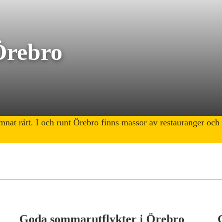
Örebro
hamnat rätt. I och runt Örebro finns massor av restauranger oc
Goda sommarutflykter i Örebro