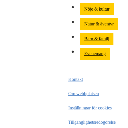
Nöje & kultur
Natur & äventyr
Barn & familj
Evenemang
Kontakt
Om webbplatsen
Inställningar för cookies
Tillgänglighetsredogörelse