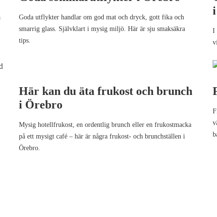
a
Goda utflykter handlar om god mat och dryck, gott fika och
smarrig glass. Självklart i mysig miljö. Här är sju smaksäkra
I
tips.
v
Här kan du äta frukost och brunch
i Örebro
F
v
Mysig hotellfrukost, en ordentlig brunch eller en frukostmacka
b
på ett mysigt café – här är några frukost- och brunchställen i
Örebro.