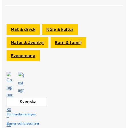
Mat & dryck
Nöje & kultur
Natur & äventyr
Barn & familj
Evenemang
Svenska
För besöksnäringen
Kartor och broschyrer