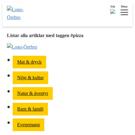
Sök
Meny
Listar alla artiklar med taggen #pizza
Mat & dryck
Nöje & kultur
Natur & äventyr
Barn & familj
Evenemang