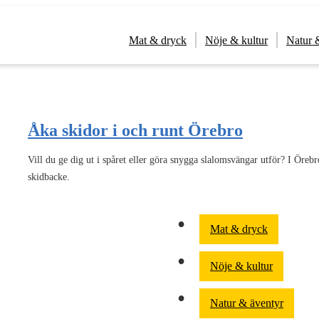
Mat & dryck
Nöje & kultur
Natur 
Åka skidor i och runt Örebro
Vill du ge dig ut i spåret eller göra snygga slalomsvängar utför? I Örebr
skidbacke.
Mat & dryck
Nöje & kultur
Natur & äventyr