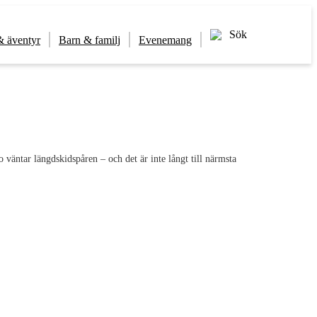
Sök
& äventyr
Barn & familj
Evenemang
o väntar längdskidspåren – och det är inte långt till närmsta