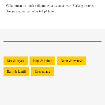
Välkommen hit - och välkommen att stanna kvar! Förläng besöket i
Örebro med en natt eller två på hotell.
Mat & dryck
Nöje & kultur
Natur & äventyr
Barn & familj
Evenemang