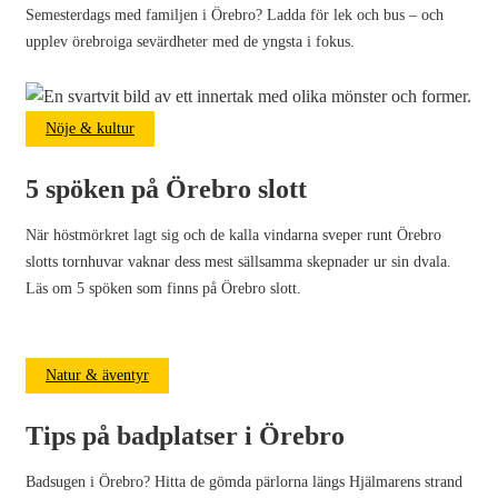
Semesterdags med familjen i Örebro? Ladda för lek och bus – och
upplev örebroiga sevärdheter med de yngsta i fokus.
Nöje & kultur
5 spöken på Örebro slott
När höstmörkret lagt sig och de kalla vindarna sveper runt Örebro
slotts tornhuvar vaknar dess mest sällsamma skepnader ur sin dvala.
Läs om 5 spöken som finns på Örebro slott.
Natur & äventyr
Tips på badplatser i Örebro
Badsugen i Örebro? Hitta de gömda pärlorna längs Hjälmarens strand