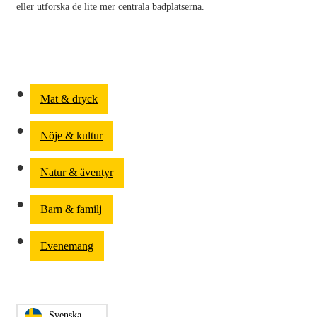
eller utforska de lite mer centrala badplatserna.
Mat & dryck
Nöje & kultur
Natur & äventyr
Barn & familj
Evenemang
Svenska