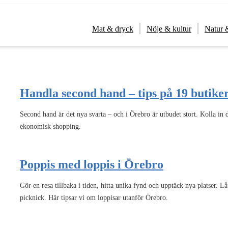
Mat & dryck
Nöje & kultur
Natur 
Handla second hand – tips på 19 butike
Second hand är det nya svarta – och i Örebro är utbudet stort. Kolla in 
ekonomisk shopping.
Poppis med loppis i Örebro
Gör en resa tillbaka i tiden, hitta unika fynd och upptäck nya platser. Lå
picknick. Här tipsar vi om loppisar utanför Örebro.