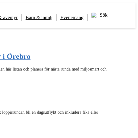
Sök
& äventyr
Barn & familj
Evenemang
r i Örebro
den här listan och planera för nästa runda med miljösmart och
t loppisrundan bli en dagsutflykt och inkludera fika eller