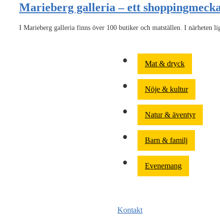
Marieberg galleria – ett shoppingmeck
I Marieberg galleria finns över 100 butiker och matställen. I närheten 
Mat & dryck
Nöje & kultur
Natur & äventyr
Barn & familj
Evenemang
Kontakt