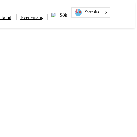
Svenska
Sök
 familj
Evenemang