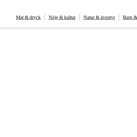
Mat & dryck
Nöje & kultur
Natur & äventyr
Barn &