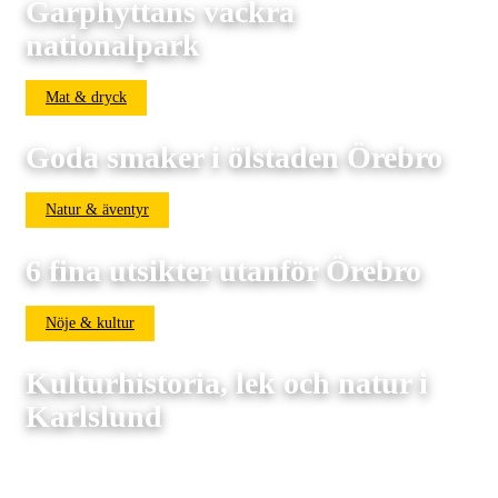
Garphyttans vackra
nationalpark
Mat & dryck
Goda smaker i ölstaden Örebro
Natur & äventyr
6 fina utsikter utanför Örebro
Nöje & kultur
Kulturhistoria, lek och natur i
Karlslund