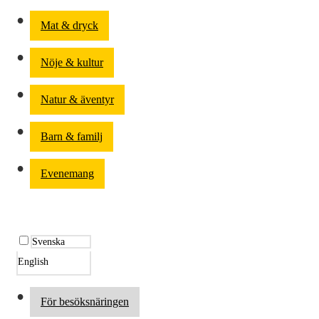
Mat & dryck
Nöje & kultur
Natur & äventyr
Barn & familj
Evenemang
Svenska
English
För besöksnäringen