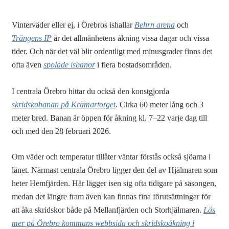
Vinterväder eller ej, i Örebros ishallar
Behrn arena
och
Trängens IP
är det allmänhetens åkning vissa dagar och vissa
tider. Och när det väl blir ordentligt med minusgrader finns det
ofta även
spolade isbanor
i flera bostadsområden.
I centrala Örebro hittar du också den konstgjorda
skridskobanan på Krämartorget
. Cirka 60 meter lång och 3
meter bred. Banan är öppen för åkning kl. 7–22 varje dag till
och med den 28 februari 2026.
Om väder och temperatur tillåter väntar förstås också sjöarna i
länet. Närmast centrala Örebro ligger den del av Hjälmaren som
heter Hemfjärden. Här lägger isen sig ofta tidigare på säsongen,
medan det längre fram även kan finnas fina förutsättningar för
att åka skridskor både på Mellanfjärden och Storhjälmaren.
Läs
mer på Örebro kommuns webbsida och skridskoåkning i