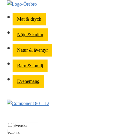
Mat & dryck
Nöje & kultur
Natur & äventyr
Barn & familj
Evenemang
Svenska
English