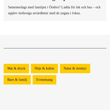
Semesterdags med familjen i Örebro? Ladda för lek och bus – och
upplev örebroiga sevärdheter med de yngsta i fokus.
Mat & dryck
Nöje & kultur
Natur & äventyr
Barn & familj
Evenemang