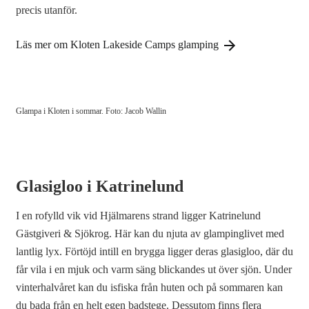
precis utanför.
Läs mer om Kloten Lakeside Camps glamping
Glampa i Kloten i sommar. Foto: Jacob Wallin
Glasigloo i Katrinelund
I en rofylld vik vid Hjälmarens strand ligger Katrinelund
Gästgiveri & Sjökrog. Här kan du njuta av glampinglivet med
lantlig lyx. Förtöjd intill en brygga ligger deras glasigloo, där du
får vila i en mjuk och varm säng blickandes ut över sjön. Under
vinterhalvåret kan du isfiska från huten och på sommaren kan
du bada från en helt egen badstege. Dessutom finns flera