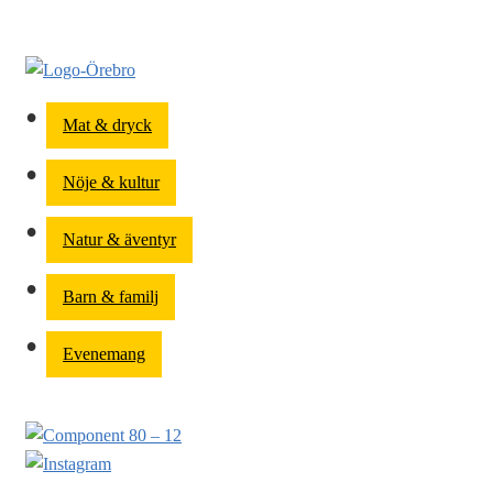
Mat & dryck
Nöje & kultur
Natur & äventyr
Barn & familj
Evenemang