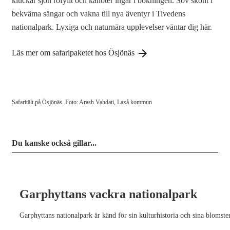
kluckar sjön rofyllt och kanoter ingår i bokningen. Sov skönt i
bekväma sängar och vakna till nya äventyr i Tivedens
nationalpark. Lyxiga och naturnära upplevelser väntar dig här.
Läs mer om safaripaketet hos Ösjönäs
Safaritält på Ösjönäs. Foto: Arash Vahdati, Laxå kommun
Du kanske också gillar...
Garphyttans vackra nationalpark
Garphyttans nationalpark är känd för sin kulturhistoria och sina blomste