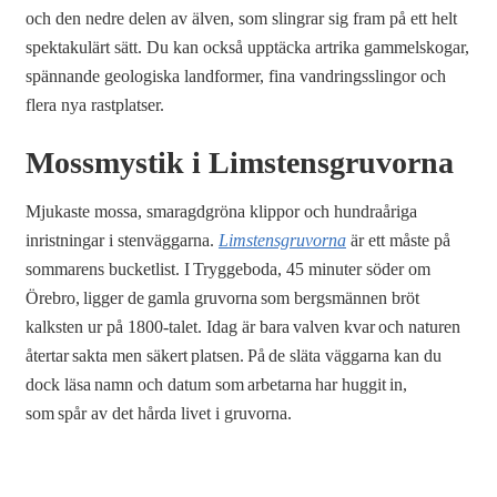
och den nedre delen av älven, som slingrar sig fram på ett helt
spektakulärt sätt. Du kan också upptäcka artrika gammelskogar,
spännande geologiska landformer, fina vandringsslingor och
flera nya rastplatser.
Mossmystik i Limstensgruvorna
Mjukaste mossa, smaragdgröna klippor och hundraåriga
inristningar i stenväggarna.
Limstensgruvorna
är ett måste på
sommarens bucketlist. I Tryggeboda, 45 minuter söder om
Örebro, ligger de gamla gruvorna som bergsmännen bröt
kalksten ur på 1800-talet. Idag är bara valven kvar och naturen
återtar sakta men säkert platsen. På de släta väggarna kan du
dock läsa namn och datum som arbetarna har huggit in,
som spår av det hårda livet i gruvorna.