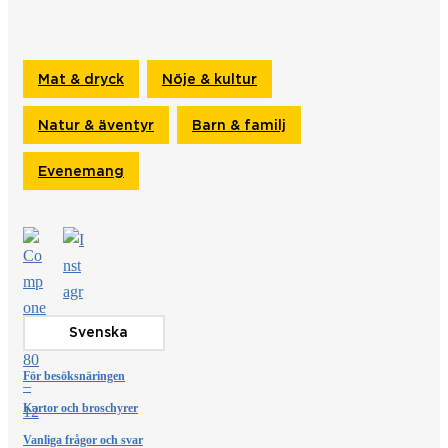
Mat & dryck
Nöje & kultur
Natur & äventyr
Barn & familj
Evenemang
Svenska
För besöksnäringen
Kartor och broschyrer
Vanliga frågor och svar