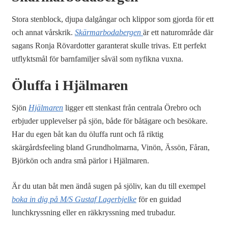
Stora stenblock, djupa dalgångar och klippor som gjorda för ett
och annat vårskrik.
Skärmarbodabergen
är ett naturområde där
sagans Ronja Rövardotter garanterat skulle trivas. Ett perfekt
utflyktsmål för barnfamiljer såväl som nyfikna vuxna.
Öluffa i Hjälmaren
Sjön
Hjälmaren
ligger ett stenkast från centrala Örebro och
erbjuder upplevelser på sjön, både för båtägare och besökare.
Har du egen båt kan du öluffa runt och få riktig
skärgårdsfeeling bland Grundholmarna, Vinön, Ässön, Fåran,
Björkön och andra små pärlor i Hjälmaren.
Är du utan båt men ändå sugen på sjöliv, kan du till exempel
boka in dig på M/S Gustaf Lagerbjelke
för en guidad
lunchkryssning eller en räkkryssning med trubadur.