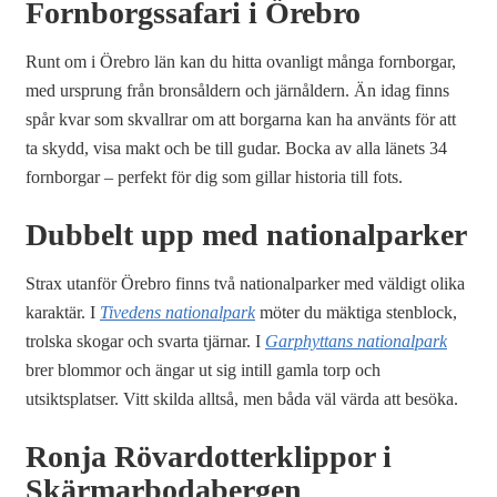
Fornborgssafari i Örebro
Runt om i Örebro län kan du hitta ovanligt många fornborgar,
med ursprung från bronsåldern och järnåldern. Än idag finns
spår kvar som skvallrar om att borgarna kan ha använts för att
ta skydd, visa makt och be till gudar. Bocka av alla länets 34
fornborgar – perfekt för dig som gillar historia till fots.
Dubbelt upp med nationalparker
Strax utanför Örebro finns två nationalparker med väldigt olika
karaktär. I
Tivedens nationalpark
möter du mäktiga stenblock,
trolska skogar och svarta tjärnar. I
Garphyttans nationalpark
brer blommor och ängar ut sig intill gamla torp och
utsiktsplatser. Vitt skilda alltså, men båda väl värda att besöka.
Ronja Rövardotterklippor i
Skärmarbodabergen