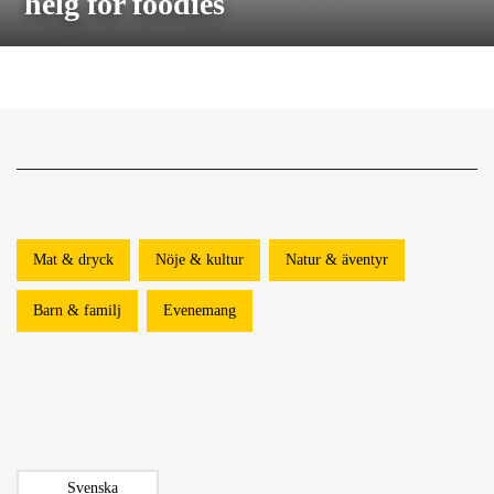
helg för foodies
Mat & dryck
Nöje & kultur
Natur & äventyr
Barn & familj
Evenemang
Svenska