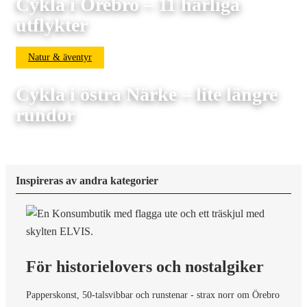
Cykla i Örebro – 11 härliga
utflykter
Natur & äventyr
Cykla i östra Närke – lite längre
rundor
Inspireras av andra kategorier
För historielovers och nostalgiker
Papperskonst, 50-talsvibbar och runstenar - strax norr om Örebro