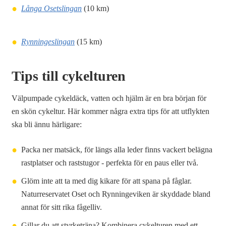
Långa Osetslingan
(10 km)
Rynningeslingan
(15 km)
Tips till cykelturen
Välpumpade cykeldäck, vatten och hjälm är en bra början för
en skön cykeltur. Här kommer några extra tips för att utflykten
ska bli ännu härligare:
Packa ner matsäck, för längs alla leder finns vackert belägna
rastplatser och raststugor - perfekta för en paus eller två.
Glöm inte att ta med dig kikare för att spana på fåglar.
Naturreservatet Oset och Rynningeviken är skyddade bland
annat för sitt rika fågelliv.
Gillar du att styrketräna? Kombinera cykelturen med ett