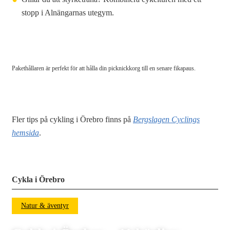
stopp i Alnängarnas utegym.
Pakethållaren är perfekt för att hålla din picknickkorg till en senare fikapaus.
Fler tips på cykling i Örebro finns på
Bergslagen Cyclings
hemsida
.
Cykla i Örebro
Natur & äventyr