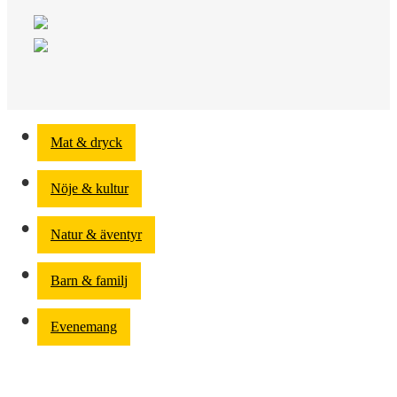
Mat & dryck
Nöje & kultur
Natur & äventyr
Barn & familj
Evenemang