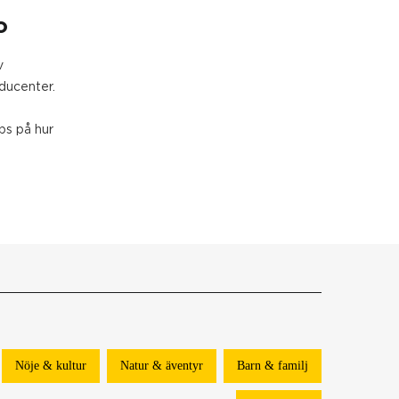
o
v
ducenter.
ps på hur
Nöje & kultur
Natur & äventyr
Barn & familj