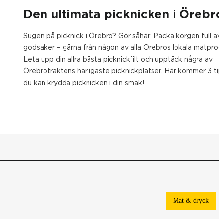
Den ultimata picknicken i Örebr
Sugen på picknick i Örebro? Gör såhär: Packa korgen full a
godsaker – gärna från någon av alla Örebros lokala matpro
Leta upp din allra bästa picknickfilt och upptäck några av
Örebrotraktens härligaste picknickplatser. Här kommer 3 ti
du kan krydda picknicken i din smak!
Mat & dryck