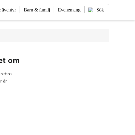
 äventyr
Barn & familj
Evenemang
Sök
ret om
Örebro
r är