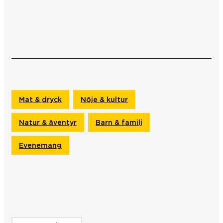
Mat & dryck
Nöje & kultur
Natur & äventyr
Barn & familj
Evenemang